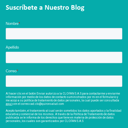
Suscríbete a Nuestro Blog
Nombre
*
Apellido
Correo
*
Al hacer clic en el botón Enviar autorizo a la CLOFAN S.A.S para contactarme y enviarme
información por medio de los datos de contacto suministrados por mi en el formulario y
me acojo a su política de tratamiento de datos personales, la cual puede ser consultada
aquí
o en el correo cad.clo@quironsalud.com
Acepto también, el tratamiento al cual serán sometidos los datos aportados y la finalidad
educativa y comercial de los mismos. A través de la Política de Tratamiento de datos
publicada se le informa de los derechos que tiene en materia de protección de datos
personales, los cuales son garantizados por CLOFAN S.A.S