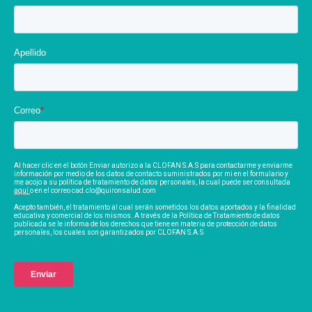
Apellido
Correo
*
Al hacer clic en el botón Enviar autorizo a la CLOFAN S.A.S para contactarme y enviarme
información por medio de los datos de contacto suministrados por mi en el formulario y
me acojo a su política de tratamiento de datos personales, la cual puede ser consultada
aquí
o en el correo cad.clo@quironsalud.com
Acepto también, el tratamiento al cual serán sometidos los datos aportados y la finalidad
educativa y comercial de los mismos. A través de la Política de Tratamiento de datos
publicada se le informa de los derechos que tiene en materia de protección de datos
personales, los cuales son garantizados por CLOFAN S.A.S