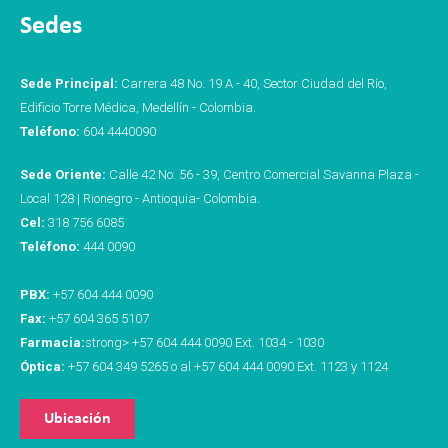
Sedes
Sede Principal:
Carrera 48 No. 19 A - 40, Sector Ciudad del Río,
Edificio Torre Médica, Medellín - Colombia.
Teléfono:
604 4440090
Sede Oriente:
Calle 42 No. 56 - 39, Centro Comercial Savanna Plaza -
Local 128 | Rionegro - Antioquia- Colombia.
Cel:
318 756 6085
Teléfono:
444 0090
PBX:
+57 604 444 0090
Fax:
+57 604 365 5107
Farmacia:
strong> +57 604 444 0090 Ext. 1034 - 1030
Óptica:
+57 604 349 5265 o al +57 604 444 0090 Ext. 1123 y 1124
Ubicación