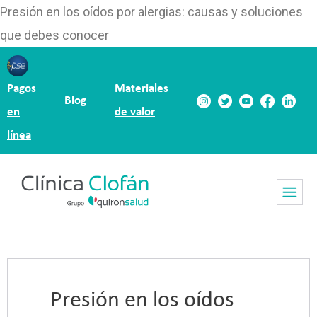
Presión en los oídos por alergias: causas y soluciones
que debes conocer
Pagos
Materiales
Blog
en
de valor
línea
Presión en los oídos