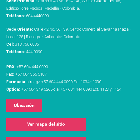
Sede Principal:
Carrera 48 No. 19 A - 40, Sector Ciudad del Río,
Edificio Torre Médica, Medellín - Colombia.
Teléfono:
604 4440090
Sede Oriente:
Calle 42 No. 56 - 39, Centro Comercial Savanna Plaza -
Local 128 | Rionegro - Antioquia- Colombia.
Cel:
318 756 6085
Teléfono:
444 0090
PBX:
+57 604 444 0090
Fax:
+57 604 365 5107
Farmacia:
strong> +57 604 444 0090 Ext. 1034 - 1030
Óptica:
+57 604 349 5265 o al +57 604 444 0090 Ext. 1123 y 1124
Ubicación
Ver mapa del sitio