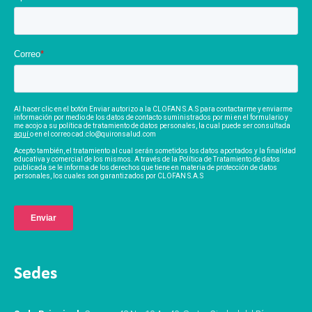
Correo
*
Al hacer clic en el botón Enviar autorizo a la CLOFAN S.A.S para contactarme y enviarme
información por medio de los datos de contacto suministrados por mi en el formulario y
me acojo a su política de tratamiento de datos personales, la cual puede ser consultada
aquí
o en el correo cad.clo@quironsalud.com
Acepto también, el tratamiento al cual serán sometidos los datos aportados y la finalidad
educativa y comercial de los mismos. A través de la Política de Tratamiento de datos
publicada se le informa de los derechos que tiene en materia de protección de datos
personales, los cuales son garantizados por CLOFAN S.A.S
Sedes