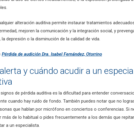
les.
alquier alteración auditiva permite instaurar tratamientos adecuados
fermedad, mejoren la comunicación y la integración social, y preven
 la depresión o la disminución de la calidad de vida.
e
Pérdida de audición Dra. Isabel Fernández, Otorrino
alerta y cuándo acudir a un especia
tiva
signos de pérdida auditiva es la dificultad para entender conversac
ente cuando hay ruido de fondo. También puedes notar que no logr
sonas que hablan por micrófono en conciertos o conferencias. Si ne
r más de lo habitual o pides frecuentemente a los demás que repitan
r a un especialista.