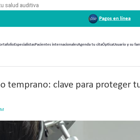
u salud auditiva
Pagos en línea
ortafolio
Especialistas
Pacientes internacionales
Agenda tu cita
Óptica
Usuario y su fam
o temprano: clave para proteger t
AM