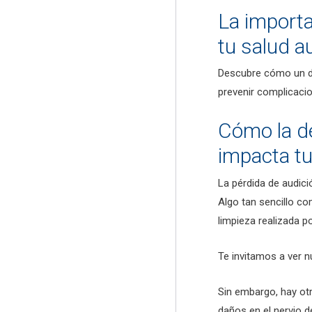
La importa
tu salud a
Descubre cómo un di
prevenir complicacio
Cómo la d
impacta tu
La pérdida de audici
Algo tan sencillo c
limpieza realizada p
Te invitamos a ver 
Sin embargo, hay otr
daños en el nervio d