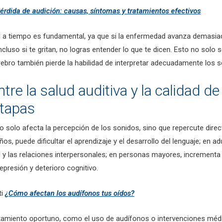
érdida de audición: causas, síntomas y tratamientos efectivos
al a tiempo es fundamental, ya que si la enfermedad avanza demasiad
ncluso si te gritan, no logras entender lo que te dicen. Esto no solo 
rebro también pierde la habilidad de interpretar adecuadamente los s
tre la salud auditiva y la calidad de
etapas
no solo afecta la percepción de los sonidos, sino que repercute dire
iños, puede dificultar el aprendizaje y el desarrollo del lenguaje; en ad
l y las relaciones interpersonales; en personas mayores, incrementa 
epresión y deterioro cognitivo.
ti
¿Cómo afectan los audífonos tus oídos?
atamiento oportuno, como el uso de audífonos o intervenciones méd