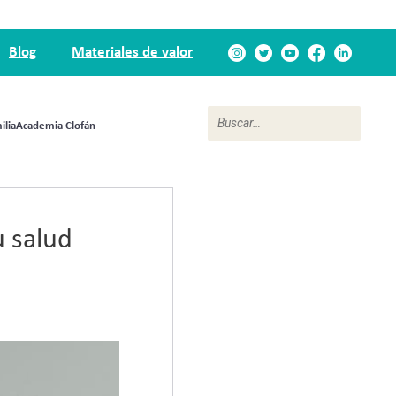
Blog
Materiales de valor
ilia
Academia Clofán
u salud