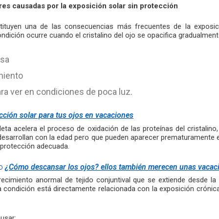
es causadas por la exposición solar sin protección
tituyen una de las consecuencias más frecuentes de la exposic
ondición ocurre cuando el cristalino del ojo se opacifica gradualmen
osa
iento
ara ver en condiciones de poca luz.
cción solar para tus ojos en vacaciones
oleta acelera el proceso de oxidación de las proteínas del cristali
desarrollan con la edad pero que pueden aparecer prematuramente 
n protección adecuada.
do
¿Cómo descansar los ojos? ellos también merecen unas vacac
crecimiento anormal de tejido conjuntival que se extiende desde la 
a condición está directamente relacionada con la exposición crónica 
ausar: