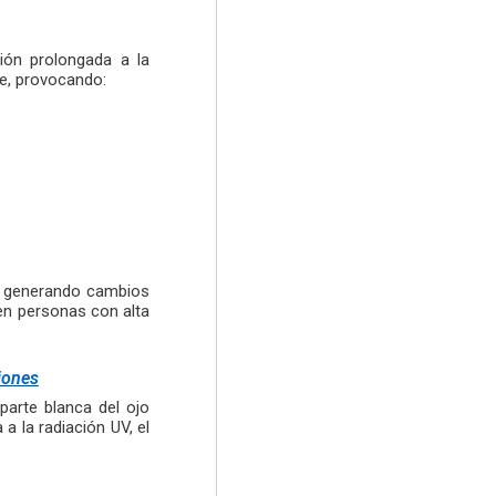
ión prolongada a la
te, provocando:
no, generando cambios
en personas con alta
iones
parte blanca del ojo
a la radiación UV, el