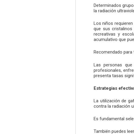
Determinados grupos
la radiación ultraviol
Los niños requieren
que sus cristalino
recreativas y esco
acumulativo que pu
Recomendado para 
Las personas que t
profesionales, enfr
presenta tasas signi
Estrategias efectiv
La utilización de g
contra la radiación ul
Es fundamental sele
También puedes lee