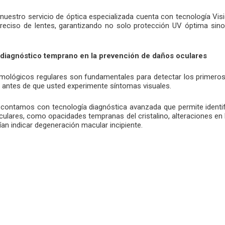
, nuestro servicio de óptica especializada cuenta con tecnología Vis
reciso de lentes, garantizando no solo protección UV óptima sin
.
 diagnóstico temprano en la prevención de daños oculares
mológicos regulares son fundamentales para detectar los primeros
o antes de que usted experimente síntomas visuales.
n, contamos con tecnología diagnóstica avanzada que permite identif
oculares, como opacidades tempranas del cristalino, alteraciones en
rían indicar degeneración macular incipiente.