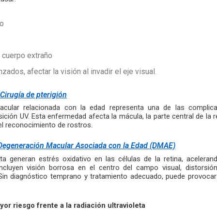
to
 cuerpo extraño
ados, afectar la visión al invadir el eje visual.
Cirugía de pterigión
acular relacionada con la edad representa una de las complic
ición UV. Esta enfermedad afecta la mácula, la parte central de la 
 el reconocimiento de rostros.
Degeneración Macular Asociada con la Edad (DMAE)
eta generan estrés oxidativo en las células de la retina, aceleran
incluyen visión borrosa en el centro del campo visual, distorsió
. Sin diagnóstico temprano y tratamiento adecuado, puede provocar 
r riesgo frente a la radiación ultravioleta