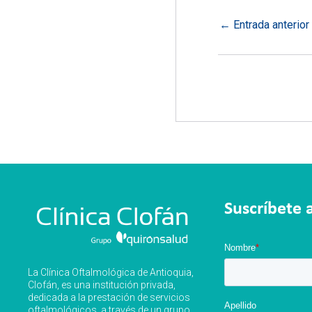
←
Entrada anterior
Suscríbete 
Nombre
*
La Clínica Oftalmológica de Antioquia,
Clofán, es una institución privada,
dedicada a la prestación de servicios
Apellido
oftalmológicos, a través de un grupo