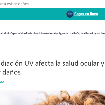
para evitar daños
Pagos en línea
ortafolio
Especialistas
Pacientes internacionales
Agenda tu cita
Óptica
Usuario y su fam
diación UV afecta la salud ocular 
r daños
 AM