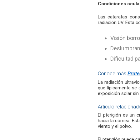
Condiciones ocular
Las cataratas cons
radiación UV. Esta c
Visión borr
Deslumbram
Dificultad p
Conoce más
Prote
La radiación ultravi
que típicamente se 
exposición solar si
Artículo relaciona
El pterigión es un 
hacia la córnea. Est
viento y el polvo.
El pterigión puede c