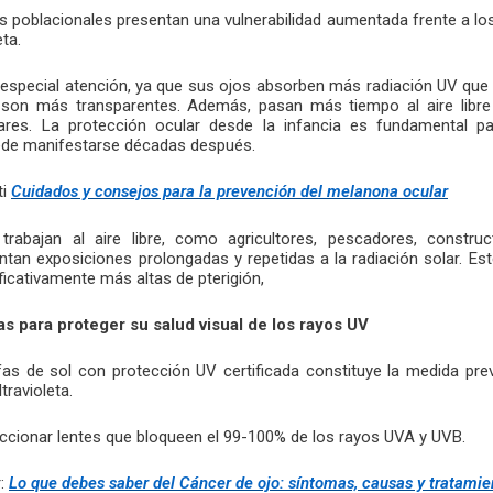
 poblacionales presentan una vulnerabilidad aumentada frente a lo
eta.
 especial atención, ya que sus ojos absorben más radiación UV que 
s son más transparentes. Además, pasan más tiempo al aire libre 
lares. La protección ocular desde la infancia es fundamental pa
ede manifestarse décadas después.
ti
Cuidados y consejos para la prevención del melanona ocular
rabajan al aire libre, como agricultores, pescadores, construc
entan exposiciones prolongadas y repetidas a la radiación solar. Es
ficativamente más altas de pterigión,
as para proteger su salud visual de los rayos UV
afas de sol con protección UV certificada constituye la medida pre
travioleta.
ccionar lentes que bloqueen el 99-100% de los rayos UVA y UVB.
r:
Lo que debes saber del Cáncer de ojo: síntomas, causas y tratamie