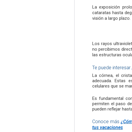
La exposición prol
cataratas hasta deg
visión a largo plazo.
Los rayos ultraviol
no percibimos direc
las estructuras ocul
Te puede interesar
La córnea, el crist
adecuada. Estas es
celulares que se ma
Es fundamental com
permiten el paso de 
pueden reflejar hasta
Conoce más
¿Cómo
tus vacaciones