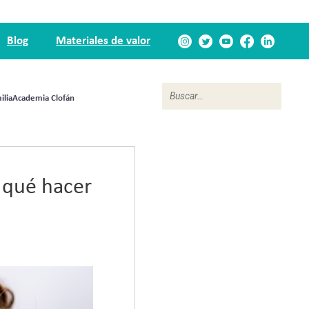
Blog
Materiales de valor
ilia
Academia Clofán
y qué hacer