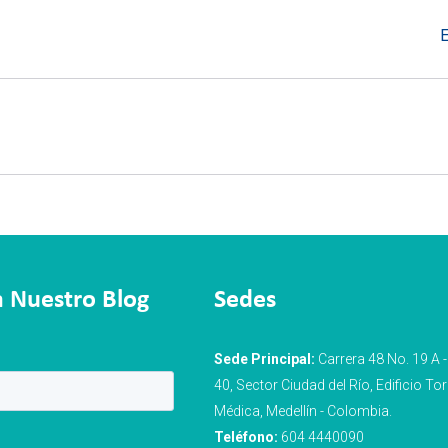
E
a Nuestro Blog
Sedes
Sede Principal:
Carrera 48 No. 19 A -
40, Sector Ciudad del Río, Edificio Tor
Médica, Medellín - Colombia.
Teléfono:
604 4440090