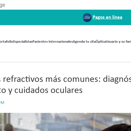
ige
Pagos en línea
ortafolio
Especialistas
Pacientes internacionales
Agenda tu cita
Óptica
Usuario y su fam
 refractivos más comunes: diagnós
o y cuidados oculares
 PM