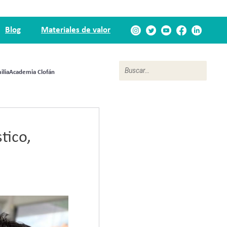
Blog
Materiales de valor
ilia
Academia Clofán
tico,