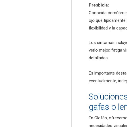
Presbicia:
Conocida comúnmente
ojo que típicamente
flexibilidad y la c
Los síntomas incluye
verlo mejor, fatiga 
detalladas.
Es importante destac
eventualmente, inde
Soluciones
gafas o le
En Clofán, ofrecemo
necesidades visuales