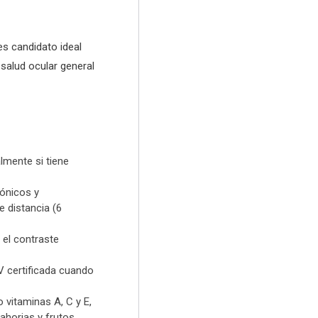
es candidato ideal
 salud ocular general
mente si tiene
rónicos y
e distancia (6
 el contraste
V certificada cuando
 vitaminas A, C y E,
ahorias y frutos