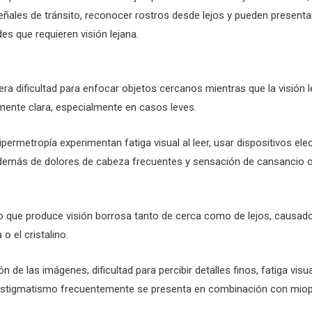
 señales de tránsito, reconocer rostros desde lejos y pueden present
es que requieren visión lejana.
nera dificultad para enfocar objetos cercanos mientras que la visión 
mente clara, especialmente en casos leves.
permetropía experimentan fatiga visual al leer, usar dispositivos elec
demás de dolores de cabeza frecuentes y sensación de cansancio ocul
vo que produce visión borrosa tanto de cerca como de lejos, causad
 o el cristalino.
n de las imágenes, dificultad para percibir detalles finos, fatiga visu
l astigmatismo frecuentemente se presenta en combinación con miop