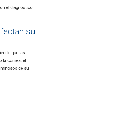
on el diagnóstico
afectan su
iendo que las
 la córnea, el
 luminosos de su