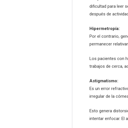
dificultad para leer
después de actividad
Hipermetropía:
Por el contrario, ge
permanecer relativa
Los pacientes con hi
trabajos de cerca, a
Astigmatismo:
Es un error refracti
irregular de la córnea
Esto genera distorsió
intentar enfocar. E