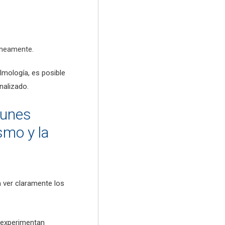
róneamente.
lmología, es posible
nalizado.
munes
smo y la
a ver claramente los
, experimentan