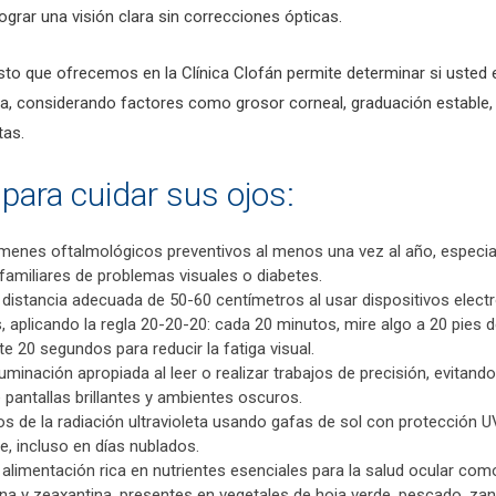
lograr una visión clara sin correcciones ópticas.
sto que ofrecemos en la Clínica Clofán permite determinar si usted 
iva, considerando factores como grosor corneal, graduación estable,
tas.
para cuidar sus ojos:
enes oftalmológicos preventivos al menos una vez al año, especial
amiliares de problemas visuales o diabetes.
distancia adecuada de 50-60 centímetros al usar dispositivos elect
aplicando la regla 20-20-20: cada 20 minutos, mire algo a 20 pies d
e 20 segundos para reducir la fatiga visual.
uminación apropiada al leer o realizar trabajos de precisión, evitando
 pantallas brillantes y ambientes oscuros.
os de la radiación ultravioleta usando gafas de sol con protección U
bre, incluso en días nublados.
limentación rica en nutrientes esenciales para la salud ocular como
na y zeaxantina, presentes en vegetales de hoja verde, pescado, zan