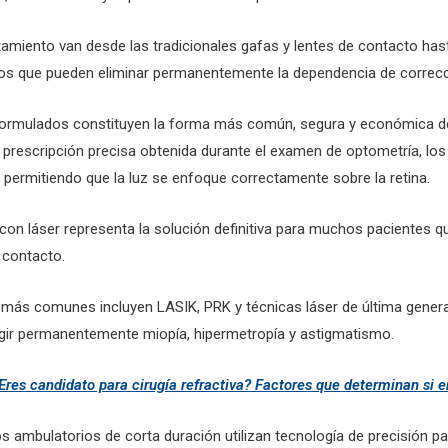
tamiento van desde las tradicionales gafas y lentes de contacto ha
os que pueden eliminar permanentemente la dependencia de correcc
formulados constituyen la forma más común, segura y económica de
a prescripción precisa obtenida durante el examen de optometría, l
o permitiendo que la luz se enfoque correctamente sobre la retina.
a con láser representa la solución definitiva para muchos pacientes q
 contacto.
más comunes incluyen LASIK, PRK y técnicas láser de última gener
egir permanentemente miopía, hipermetropía y astigmatismo.
Eres candidato para cirugía refractiva? Factores que determinan si e
 ambulatorios de corta duración utilizan tecnología de precisión pa