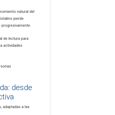
cimiento natural del
stalino pierde
e progresivamente.
al de lectura para
ra actividades
ersonas
ida: desde
ctiva
, adaptadas a las