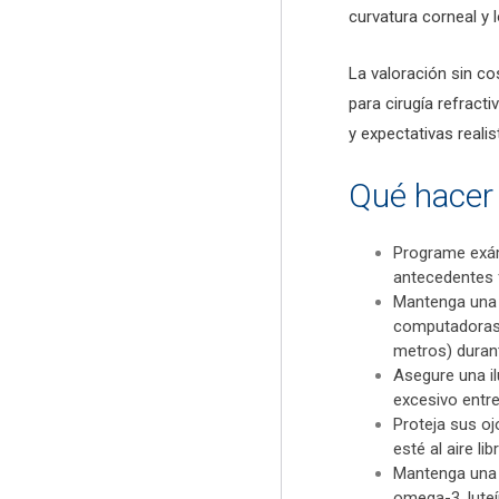
curvatura corneal y 
La valoración sin co
para cirugía refract
y expectativas realis
Qué hacer 
Programe exám
antecedentes f
Mantenga una 
computadoras, 
metros) durant
Asegure una il
excesivo entre
Proteja sus oj
esté al aire li
Mantenga una a
omega-3, luteí