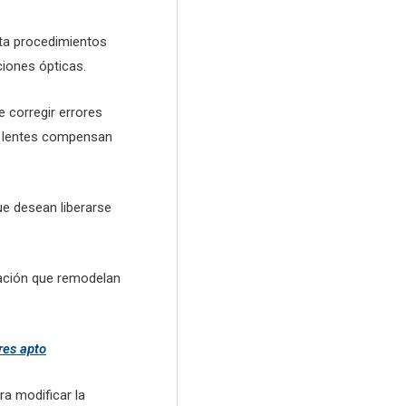
sta procedimientos
iones ópticas.
 corregir errores
os lentes compensan
ue desean liberarse
ación que remodelan
res apto
ra modificar la