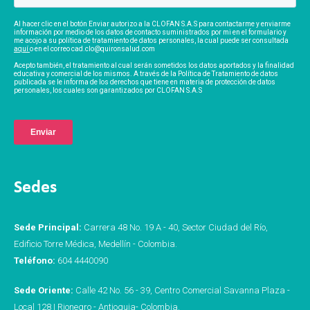
Al hacer clic en el botón Enviar autorizo a la CLOFAN S.A.S para contactarme y enviarme
información por medio de los datos de contacto suministrados por mi en el formulario y
me acojo a su política de tratamiento de datos personales, la cual puede ser consultada
aquí
o en el correo cad.clo@quironsalud.com
Acepto también, el tratamiento al cual serán sometidos los datos aportados y la finalidad
educativa y comercial de los mismos. A través de la Política de Tratamiento de datos
publicada se le informa de los derechos que tiene en materia de protección de datos
personales, los cuales son garantizados por CLOFAN S.A.S
Sedes
Sede Principal:
Carrera 48 No. 19 A - 40, Sector Ciudad del Río,
Edificio Torre Médica, Medellín - Colombia.
Teléfono:
604 4440090
Sede Oriente:
Calle 42 No. 56 - 39, Centro Comercial Savanna Plaza -
Local 128 | Rionegro - Antioquia- Colombia.