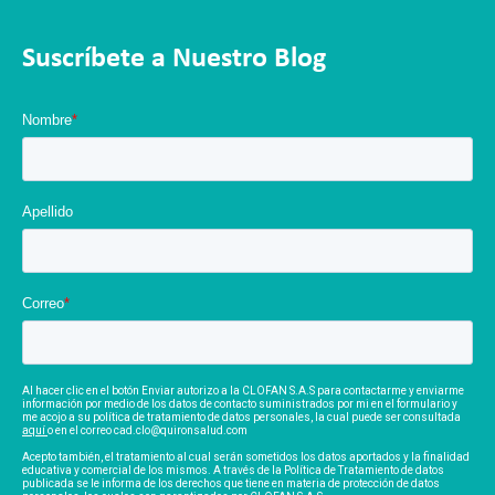
Suscríbete a Nuestro Blog
Nombre
*
Apellido
Correo
*
Al hacer clic en el botón Enviar autorizo a la CLOFAN S.A.S para contactarme y enviarme
información por medio de los datos de contacto suministrados por mi en el formulario y
me acojo a su política de tratamiento de datos personales, la cual puede ser consultada
aquí
o en el correo cad.clo@quironsalud.com
Acepto también, el tratamiento al cual serán sometidos los datos aportados y la finalidad
educativa y comercial de los mismos. A través de la Política de Tratamiento de datos
publicada se le informa de los derechos que tiene en materia de protección de datos