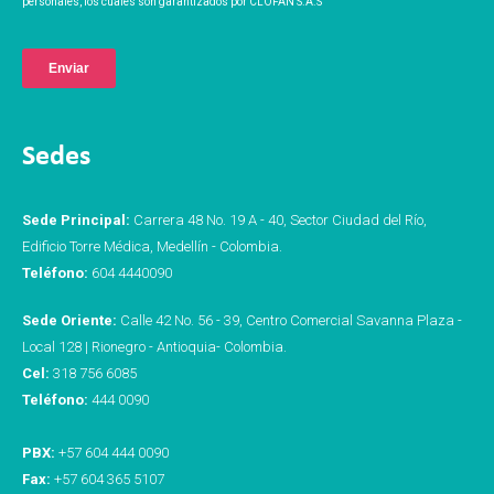
personales, los cuales son garantizados por CLOFAN S.A.S
Sedes
Sede Principal:
Carrera 48 No. 19 A - 40, Sector Ciudad del Río,
Edificio Torre Médica, Medellín - Colombia.
Teléfono:
604 4440090
Sede Oriente:
Calle 42 No. 56 - 39, Centro Comercial Savanna Plaza -
Local 128 | Rionegro - Antioquia- Colombia.
Cel:
318 756 6085
Teléfono:
444 0090
PBX:
+57 604 444 0090
Fax:
+57 604 365 5107