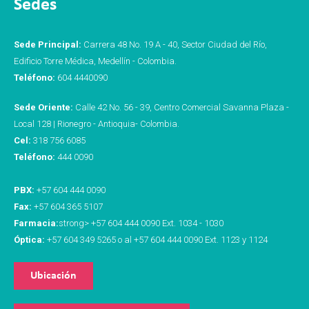
Sedes
Sede Principal:
Carrera 48 No. 19 A - 40, Sector Ciudad del Río,
Edificio Torre Médica, Medellín - Colombia.
Teléfono:
604 4440090
Sede Oriente:
Calle 42 No. 56 - 39, Centro Comercial Savanna Plaza -
Local 128 | Rionegro - Antioquia- Colombia.
Cel:
318 756 6085
Teléfono:
444 0090
PBX:
+57 604 444 0090
Fax:
+57 604 365 5107
Farmacia:
strong> +57 604 444 0090 Ext. 1034 - 1030
Óptica:
+57 604 349 5265 o al +57 604 444 0090 Ext. 1123 y 1124
Ubicación