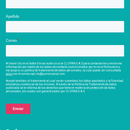
Apellido
Correo
*
Al hacer clic en el botón Enviar autorizo a la CLOFAN S.A.S para contactarme y enviarme
información por medio de los datos de contacto suministrados por mi en el formulario y
me acojo a su política de tratamiento de datos personales, la cual puede ser consultada
aquí
o en el correo cad.clo@quironsalud.com
Acepto también, el tratamiento al cual serán sometidos los datos aportados y la finalidad
educativa y comercial de los mismos. A través de la Política de Tratamiento de datos
publicada se le informa de los derechos que tiene en materia de protección de datos
personales, los cuales son garantizados por CLOFAN S.A.S