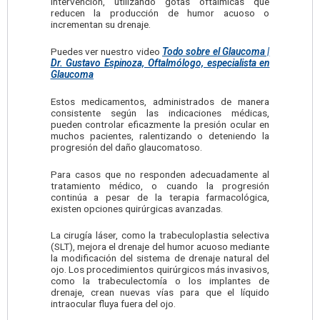
intervención, utilizando gotas oftálmicas que
reducen la producción de humor acuoso o
incrementan su drenaje.
Puedes ver nuestro video
Todo sobre el Glaucoma |
Dr. Gustavo Espinoza, Oftalmólogo, especialista en
Glaucoma
Estos medicamentos, administrados de manera
consistente según las indicaciones médicas,
pueden controlar eficazmente la presión ocular en
muchos pacientes, ralentizando o deteniendo la
progresión del daño glaucomatoso.
Para casos que no responden adecuadamente al
tratamiento médico, o cuando la progresión
continúa a pesar de la terapia farmacológica,
existen opciones quirúrgicas avanzadas.
La cirugía láser, como la trabeculoplastia selectiva
(SLT), mejora el drenaje del humor acuoso mediante
la modificación del sistema de drenaje natural del
ojo. Los procedimientos quirúrgicos más invasivos,
como la trabeculectomía o los implantes de
drenaje, crean nuevas vías para que el líquido
intraocular fluya fuera del ojo.