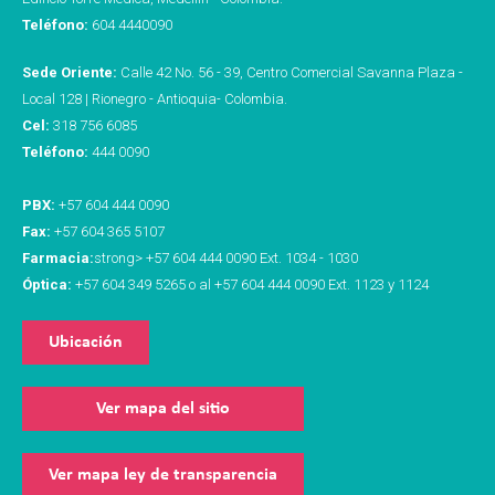
Teléfono:
604 4440090
Sede Oriente:
Calle 42 No. 56 - 39, Centro Comercial Savanna Plaza -
Local 128 | Rionegro - Antioquia- Colombia.
Cel:
318 756 6085
Teléfono:
444 0090
PBX:
+57 604 444 0090
Fax:
+57 604 365 5107
Farmacia:
strong> +57 604 444 0090 Ext. 1034 - 1030
Óptica:
+57 604 349 5265 o al +57 604 444 0090 Ext. 1123 y 1124
Ubicación
Ver mapa del sitio
Ver mapa ley de transparencia