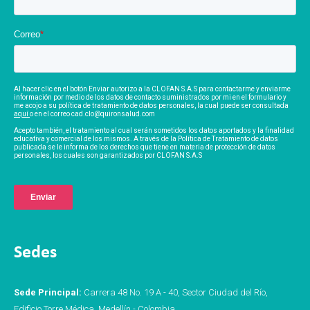
Correo
*
Al hacer clic en el botón Enviar autorizo a la CLOFAN S.A.S para contactarme y enviarme
información por medio de los datos de contacto suministrados por mi en el formulario y
me acojo a su política de tratamiento de datos personales, la cual puede ser consultada
aquí
o en el correo cad.clo@quironsalud.com
Acepto también, el tratamiento al cual serán sometidos los datos aportados y la finalidad
educativa y comercial de los mismos. A través de la Política de Tratamiento de datos
publicada se le informa de los derechos que tiene en materia de protección de datos
personales, los cuales son garantizados por CLOFAN S.A.S
Sedes
Sede Principal:
Carrera 48 No. 19 A - 40, Sector Ciudad del Río,
Edificio Torre Médica, Medellín - Colombia.