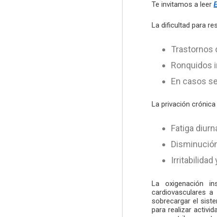
Te invitamos a leer
E
La dificultad para 
Trastornos 
Ronquidos 
En casos se
La privación crónic
Fatiga diurn
Disminución
Irritabilida
La oxigenación in
cardiovasculares a 
sobrecargar el sist
para realizar activid