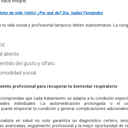
salud integral.
Dolor de oído (otitis) ¿Por qué da? Dra. Isabel Fernández
n tu vida social y profesional tampoco deben subestimarse. La cong
voz
l aliento
entido del gusto y olfato
omodidad social.
iento profesional para recuperar tu bienestar respiratorio
comprendas que cada tratamiento se adapta a tu condición específ
dades individuales. La automedicación prolongada o el 
puede empeorar tu condición y generar complicaciones adicionales
cialista en salud no solo garantiza un diagnóstico certero, si
as avanzadas, seguimiento profesional y la mejor oportunidad de re