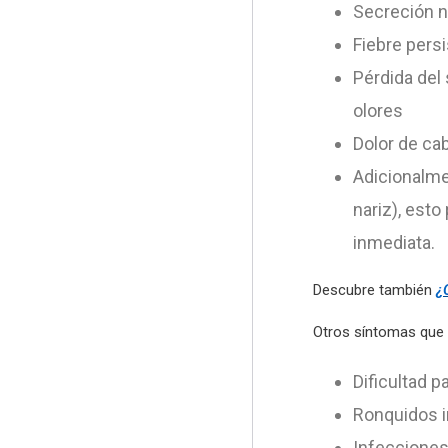
Secreción n
Fiebre pers
Pérdida del 
olores
Dolor de ca
Adicionalmen
nariz), est
inmediata.
Descubre también
¿
Otros síntomas que 
Dificultad p
Ronquidos i
Infecciones