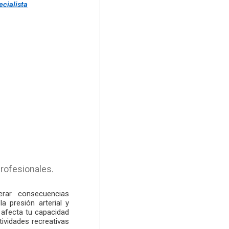
ecialista
profesionales.
erar consecuencias
a presión arterial y
 afecta tu capacidad
ctividades recreativas