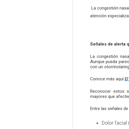
La congestión nasal 
atención especializ
Señales de alerta 
La congestión nasa
Aunque pueda parece
con un otorrinolarin
Conoce más aquí
El
Reconocer estos si
mayores que afecten 
Entre las señales d
Dolor facia