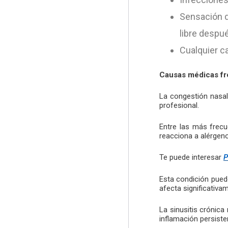
Sensación d
libre despué
Cualquier ca
Causas médicas fr
La congestión nasal
profesional.
Entre las más frecue
reacciona a alérgen
Te puede interesar
P
Esta condición pued
afecta significativam
La sinusitis crónic
inflamación persist