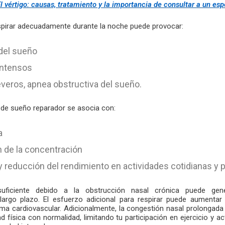
l vértigo: causas, tratamiento y la importancia de consultar a un esp
respirar adecuadamente durante la noche puede provocar:
del sueño
intensos
veros, apnea obstructiva del sueño.
a de sueño reparador se asocia con:
a
 de la concentración
d y reducción del rendimiento en actividades cotidianas y 
suficiente debido a la obstrucción nasal crónica puede gen
largo plazo. El esfuerzo adicional para respirar puede aumentar l
ema cardiovascular. Adicionalmente, la congestión nasal prolongada
ad física con normalidad, limitando tu participación en ejercicio y a