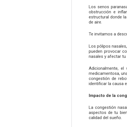
Los senos paranasal
obstrucción e infl
estructural donde la
de aire.
Te invitamos a desc
Los pólipos nasales,
pueden provocar con
nasales y afectar tu
Adicionalmente, el
medicamentosa, una
congestión de rebot
identificar la causa
Impacto de la cong
La congestión nasal
aspectos de tu bien
calidad del sueño.