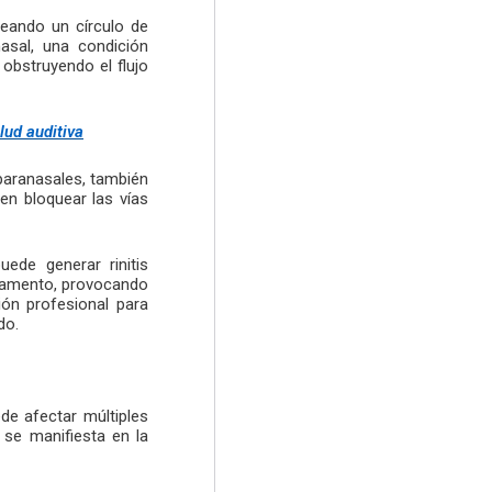
reando un círculo de
asal, una condición
 obstruyendo el flujo
lud auditiva
 paranasales, también
en bloquear las vías
ede generar rinitis
camento, provocando
ión profesional para
do.
de afectar múltiples
 se manifiesta en la