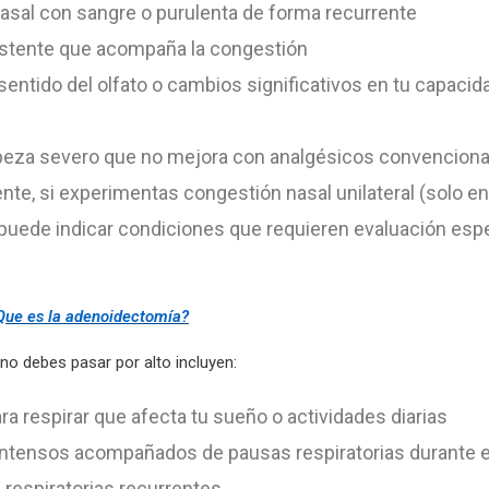
asal con sangre o purulenta de forma recurrente
istente que acompaña la congestión
sentido del olfato o cambios significativos en tu capacida
beza severo que no mejora con analgésicos convenciona
te, si experimentas congestión nasal unilateral (solo en 
o puede indicar condiciones que requieren evaluación esp
Que es la adenoidectomía?
no debes pasar por alto incluyen:
ara respirar que afecta tu sueño o actividades diarias
ntensos acompañados de pausas respiratorias durante 
 respiratorias recurrentes