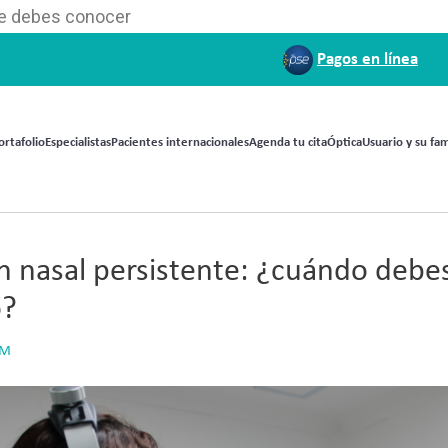
que debes conocer
Pagos en línea
ortafolio
Especialistas
Pacientes internacionales
Agenda tu cita
Óptica
Usuario y su fam
n nasal persistente: ¿cuándo debes
o?
PM