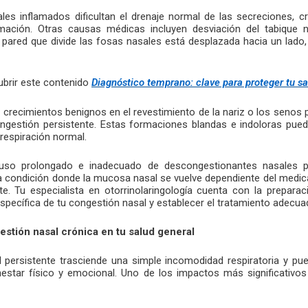
es inflamados dificultan el drenaje normal de las secreciones, c
amación. Otras causas médicas incluyen desviación del tabique n
 pared que divide las fosas nasales está desplazada hacia un lado,
ubrir este contenido
Diagnóstico temprano: clave para proteger tu sa
 crecimientos benignos en el revestimiento de la nariz o los senos
gestión persistente. Estas formaciones blandas e indoloras pued
 respiración normal.
 uso prolongado e inadecuado de descongestionantes nasales pu
 condición donde la mucosa nasal se vuelve dependiente del medi
e. Tu especialista en otorrinolaringología cuenta con la preparac
 específica de tu congestión nasal y establecer el tratamiento adecua
estión nasal crónica en tu salud general
 persistente trasciende una simple incomodidad respiratoria y pue
estar físico y emocional. Uno de los impactos más significativos