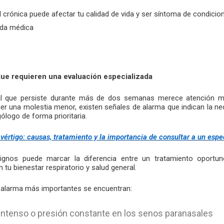
crónica puede afectar tu calidad de vida y ser síntoma de condicio
ada médica
que requieren una evaluación especializada
l que persiste durante más de dos semanas merece atención mé
r una molestia menor, existen señales de alarma que indican la ne
gólogo de forma prioritaria.
 vértigo: causas, tratamiento y la importancia de consultar a un espe
gnos puede marcar la diferencia entre un tratamiento oportu
tu bienestar respiratorio y salud general.
e alarma más importantes se encuentran:
l intenso o presión constante en los senos paranasales