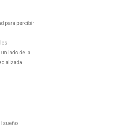
d para percibir
les.
un lado de la
ecializada
el sueño